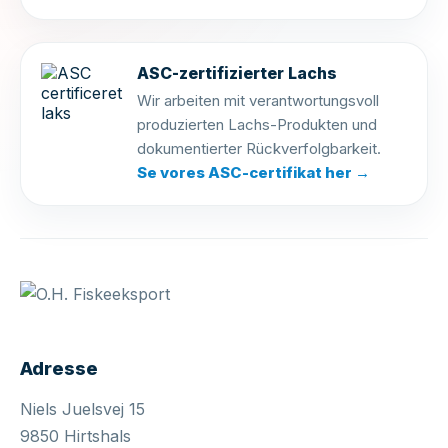
ASC-zertifizierter Lachs
Wir arbeiten mit verantwortungsvoll
produzierten Lachs-Produkten und
dokumentierter Rückverfolgbarkeit.
Se vores ASC-certifikat her →
Lachs
O.H. FISKEEKSPORT A/S
Adresse
Hej! Jeg er Laksanne
Jeg kan
hjælpe dig med spørgsmål om vores
lakseprodukter, levering og meget
Niels Juelsvej 15
mere. Hvad kan jeg gøre for dig?
9850 Hirtshals