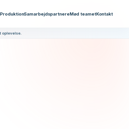
r
Produktion
Samarbejdspartnere
Mød teamet
Kontakt
t oplevelse.