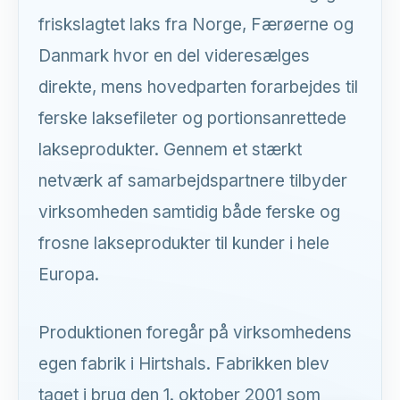
friskslagtet laks fra Norge, Færøerne og
Danmark hvor en del videresælges
Laksanne
O.H. FISKEEKSPORT A/S
direkte, mens hovedparten forarbejdes til
ferske laksefileter og portionsanrettede
Hej! Jeg er Laksanne
Jeg kan
lakseprodukter. Gennem et stærkt
hjælpe dig med spørgsmål om vores
lakseprodukter, levering og meget
netværk af samarbejdspartnere tilbyder
mere. Hvad kan jeg gøre for dig?
virksomheden samtidig både ferske og
frosne lakseprodukter til kunder i hele
Europa.
Produktionen foregår på virksomhedens
egen fabrik i Hirtshals. Fabrikken blev
taget i brug den 1. oktober 2001 som